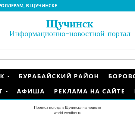
ЕРОЛЛЕРАМ, В ЩУЧИНСКЕ
БИАТЛОНУ 2022
ИАТЛОНУ 2022 ЩУЧИНСК
Щучинск
22
 МАТЧИ ГРУППОВОГО ЭТАПА КУБКА КАЗАХСТАНА
Информационно-новостной портал
 2020
НКАМ
ОЙ ЕВРОПЫ FIS
ГРАНД» Г.ЩУЧИНСК
СК
БУРАБАЙСКИЙ РАЙОН
БОРОВ
Т
АФИША
РЕКЛАМА НА САЙТЕ
Прогноз погоды в Щучинске на неделю
world-weather.ru