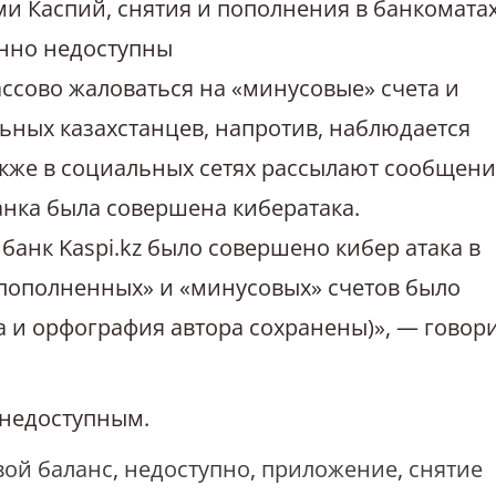
тами Каспий, снятия и пополнения в банкоматах
енно недоступны
ссово жаловаться на «минусовые» счета и
льных казахстанцев, напротив, наблюдается
акже в социальных сетях рассылают сообщени
банка была совершена кибератака.
а банк Kaspi.kz было совершено кибер атака в
«пополненных» и «минусовых» счетов было
ка и орфография автора сохранены)», — говор
о недоступным.
ой баланс
,
недоступно
,
приложение
,
снятие