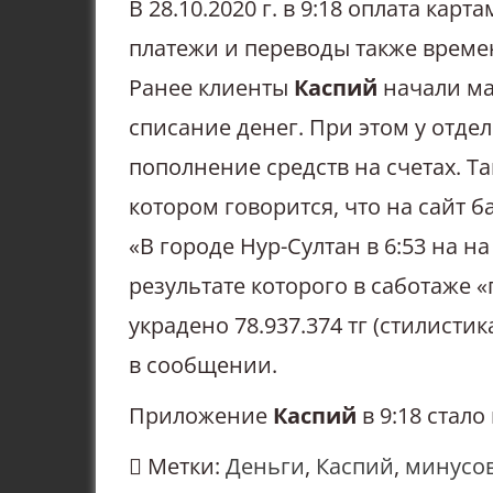
В 28.10.2020 г. в 9:18 оплата кар
платежи и переводы также врем
Ранее клиенты
Каспий
начали ма
списание денег. При этом у отде
пополнение средств на счетах. Т
котором говорится, что на сайт 
«В городе Нур-Султан в 6:53 на н
результате которого в саботаже 
украдено 78.937.374 тг (стилисти
в сообщении.
Приложение
Каспий
в 9:18 стал
Метки:
Деньги
,
Каспий
,
минусов