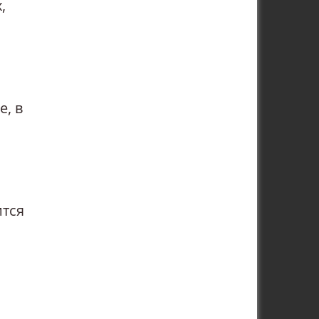
,
е, в
ится