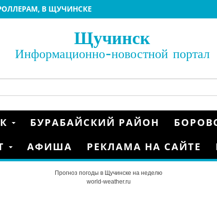
ЕРОЛЛЕРАМ, В ЩУЧИНСКЕ
БИАТЛОНУ 2022
ИАТЛОНУ 2022 ЩУЧИНСК
Щучинск
22
 МАТЧИ ГРУППОВОГО ЭТАПА КУБКА КАЗАХСТАНА
Информационно-новостной портал
 2020
НКАМ
ОЙ ЕВРОПЫ FIS
ГРАНД» Г.ЩУЧИНСК
СК
БУРАБАЙСКИЙ РАЙОН
БОРОВ
Т
АФИША
РЕКЛАМА НА САЙТЕ
Прогноз погоды в Щучинске на неделю
world-weather.ru