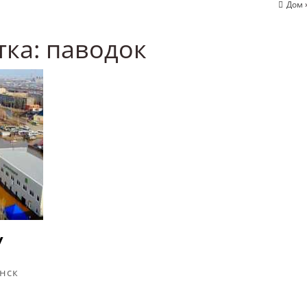
Дом
тка:
паводок
У
нск