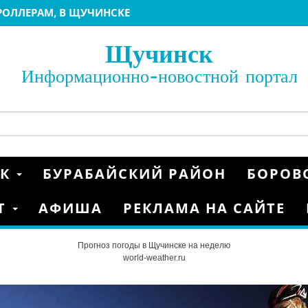
ЕРОЛЛЕРАМ, В ЩУЧИНСКЕ
БИАТЛОНУ 2022
ИАТЛОНУ 2022 ЩУЧИНСК
Щучинск
22
 МАТЧИ ГРУППОВОГО ЭТАПА КУБКА КАЗАХСТАНА
Информационно-новостной портал
 2020
НКАМ
ОЙ ЕВРОПЫ FIS
ГРАНД» Г.ЩУЧИНСК
СК
БУРАБАЙСКИЙ РАЙОН
БОРОВ
Т
АФИША
РЕКЛАМА НА САЙТЕ
Прогноз погоды в Щучинске на неделю
world-weather.ru