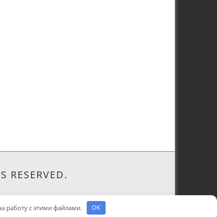
S RESERVED.
 на работу с этими файлами.
OK