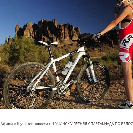
»
Афиша
»
Щучинск новости
» ЩУЧИНСК V ЛЕТНЯЯ СПАРТАКИАДА ПО ВЕЛО