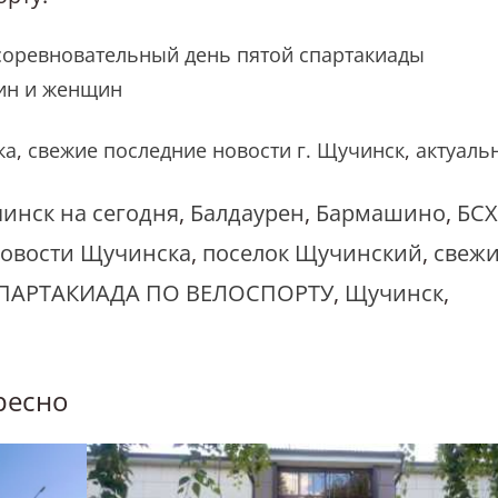
соревновательный день пятой спартакиады
чин и женщин
ка
,
свежие последние новости г. Щучинск
,
актуаль
инск на сегодня
,
Балдаурен
,
Бармашино
,
БСХ
овости Щучинска
,
поселок Щучинский
,
свеж
ПАРТАКИАДА ПО ВЕЛОСПОРТУ
,
Щучинск
,
ресно