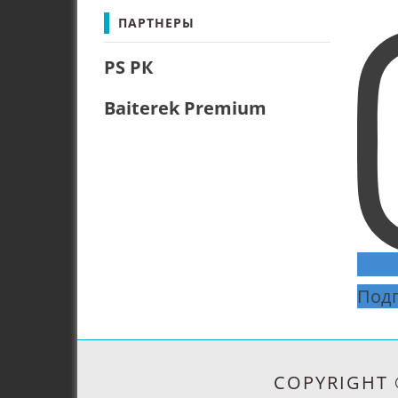
"Бурабайская районная поликл
ПАРТНЕРЫ
при управлении здравоохране
PS РК
Акмолинской области (далее…)
Baiterek Premium
Подп
COPYRIGHT 