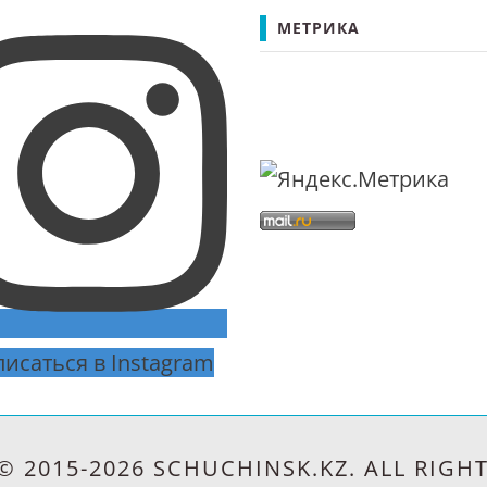
иника"
МЕТРИКА
электрические сети (далее…)
ния
исаться в Instagram
© 2015-2026 SCHUCHINSK.KZ. ALL RIGHT