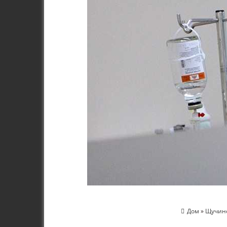
Дом
»
Щучинс