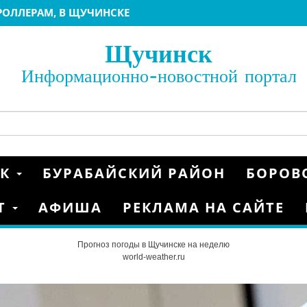
ЕРОЛЛЕРАМ, В ЩУЧИНСКЕ
БИАТЛОНУ 2022
ИАТЛОНУ 2022 ЩУЧИНСК
Щучинск
22
 МАТЧИ ГРУППОВОГО ЭТАПА КУБКА КАЗАХСТАНА
Информационно-новостной портал
 2020
НКАМ
ОЙ ЕВРОПЫ FIS
ГРАНД» Г.ЩУЧИНСК
СК
БУРАБАЙСКИЙ РАЙОН
БОРОВ
Т
АФИША
РЕКЛАМА НА САЙТЕ
Прогноз погоды в Щучинске на неделю
world-weather.ru