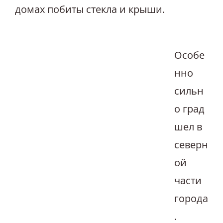
домах побиты стекла и крыши.
Особе
нно
сильн
о град
шел в
северн
ой
части
города
.