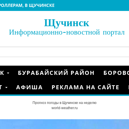
ЕРОЛЛЕРАМ, В ЩУЧИНСКЕ
БИАТЛОНУ 2022
ИАТЛОНУ 2022 ЩУЧИНСК
Щучинск
22
 МАТЧИ ГРУППОВОГО ЭТАПА КУБКА КАЗАХСТАНА
Информационно-новостной портал
 2020
НКАМ
ОЙ ЕВРОПЫ FIS
ГРАНД» Г.ЩУЧИНСК
СК
БУРАБАЙСКИЙ РАЙОН
БОРОВ
Т
АФИША
РЕКЛАМА НА САЙТЕ
Прогноз погоды в Щучинске на неделю
world-weather.ru