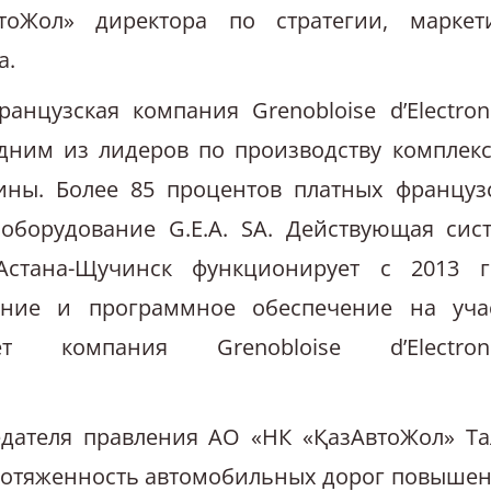
тоЖол» директора по стратегии, маркет
а.
анцузская компания Grenobloise d’Electron
 одним из лидеров по производству комплек
ны. Более 85 процентов платных француз
оборудование G.E.A. SA. Действующая сис
стана-Щучинск функционирует с 2013 г
ание и программное обеспечение на уча
 компания Grenobloise d’Electroni
едателя правления АО «НК «ҚазАвтоЖол» Та
 протяженность автомобильных дорог повыше