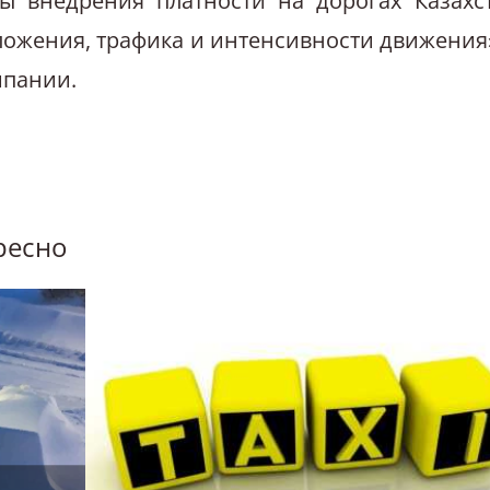
ы внедрения платности на дорогах Казахс
оложения, трафика и интенсивности движения
мпании.
ресно