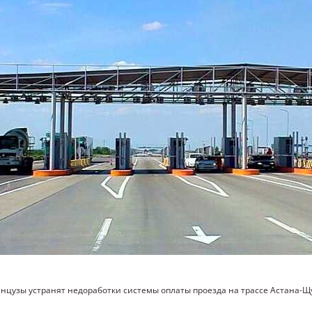
нцузы устранят недоработки системы оплаты проезда на трассе Астана-Щ