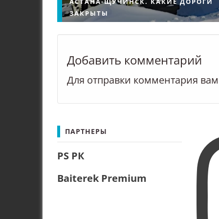
АСТАНА-ЩУЧИНСК. КАКИЕ ДОРОГИ
ЗАКРЫТЫ
Добавить комментарий
Для отправки комментария ва
Астана-Щучинск. Щучинск-Аста
Какие дороги закрыты в Казахс
из-за непогоды (далее…)
ПАРТНЕРЫ
PS РК
Baiterek Premium