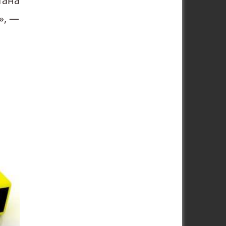
тана
», —