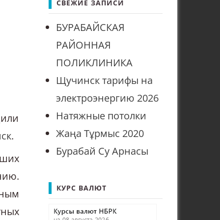
СВЕЖИЕ ЗАПИСИ
БУРАБАЙСКАЯ
РАЙОННАЯ
ПОЛИКЛИНИКА
Щучинск тарифы на
электроэнергию 2026
Натяжные потолки
дили
Жаңа Тұрмыс 2020
ск
.
Бурабай Су Арнасы
кших
нию.
КУРС ВАЛЮТ
сным
тных