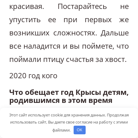
красивая. Постарайтесь не
упустить ее при первых же
возникших сложностях. Дальше
все наладится и вы поймете, что
поймали птицу счастья за хвост.
2020 год кого
Что обещает год Крысы детям,
родившимся в этом время
Дети, родившиеся в год крысы,
Этот сайт использует cookie для хранения данных. Продолжая
использовать сайт, Вы даете свое согласие на работу с этими
очень семейные, они даже
файлами.
OK