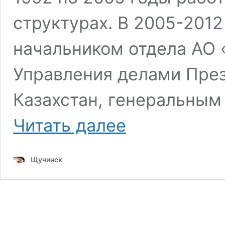
структурах. В 2005-201
начальником отдела АО 
Управления делами Пре
Казахстан, генеральным
Аким
Читать далее
Бурабайского
района
с
Щучинск
14
августа
2019